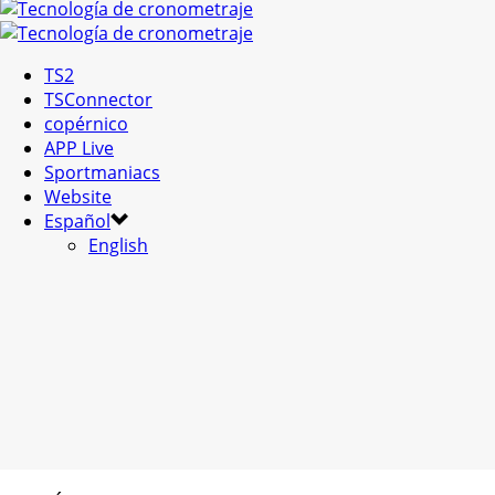
TS2
TSConnector
copérnico
APP Live
Sportmaniacs
Website
Español
English