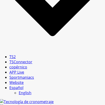
TS2
TSConnector
copérnico
APP Live
Sportmaniacs
Website
Español
English