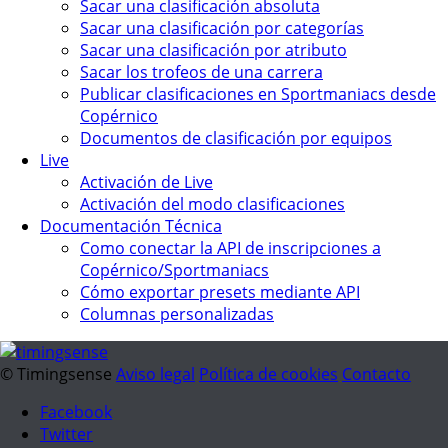
Sacar una clasificación absoluta
Sacar una clasificación por categorías
Sacar una clasificación por atributo
Sacar los trofeos de una carrera
Publicar clasificaciones en Sportmaniacs desde
Copérnico
Documentos de clasificación por equipos
Live
Activación de Live
Activación del modo clasificaciones
Documentación Técnica
Como conectar la API de inscripciones a
Copérnico/Sportmaniacs
Cómo exportar presets mediante API
Columnas personalizadas
© Timingsense
Aviso legal
Política de cookies
Contacto
Facebook
Twitter