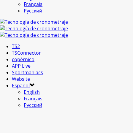
Français
Русский
TS2
TSConnector
copérnico
APP Live
Sportmaniacs
Website
Español
English
Français
Русский