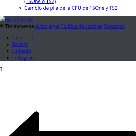
(TSOne o TS2)
Cambio de pila de la CPU de TSOne y TS2
© Timingsense
Aviso legal
Política de cookies
Contacto
Facebook
Twitter
Linkedin
Instagram