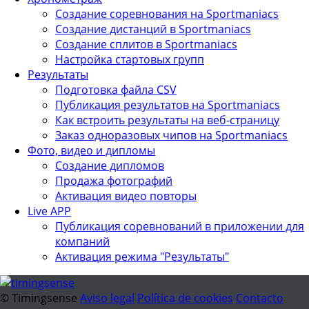
Создание соревнования на Sportmaniacs
Создание дистанций в Sportmaniacs
Создание сплитов в Sportmaniacs
Настройка стартовых групп
Результаты
Подготовка файла CSV
Публикация результатов на Sportmaniacs
Как встроить результаты на веб-страницу
Заказ одноразовых чипов на Sportmaniacs
Фото, видео и дипломы
Создание дипломов
Продажа фотографий
Активация видео повторы
Live APP
Публикация соревнований в приложении для
компаний
Активация режима "Результаты"
© Timingsense
Aviso legal
Política de cookies
Contacto