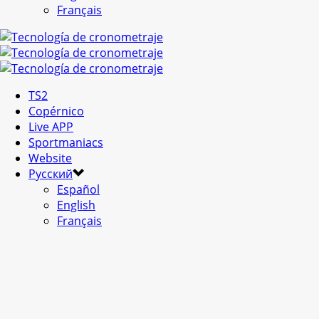
Français
TS2
Copérnico
Live APP
Sportmaniacs
Website
Русский
Español
English
Français