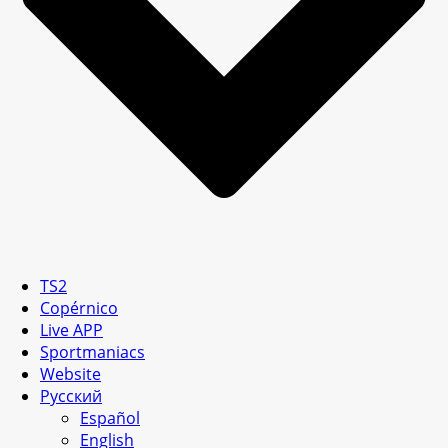
TS2
Copérnico
Live APP
Sportmaniacs
Website
Русский
Español
English