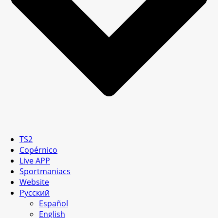
TS2
Copérnico
Live APP
Sportmaniacs
Website
Русский
Español
English