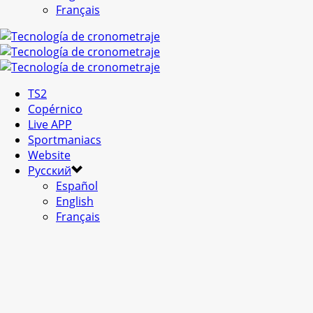
Français
TS2
Copérnico
Live APP
Sportmaniacs
Website
Русский
Español
English
Français