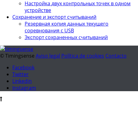
Настройка двух контрольных точек в одном
устройстве
Сохранение и экспорт считываний
Резервная копия данных текущего
соревнования с USB
Экспорт сохраненных считываний
© Timingsense
Aviso legal
Política de cookies
Contacto
Facebook
Twitter
Linkedin
Instagram