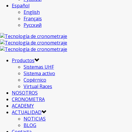
Español
English
Français
Русский
Productos
Sistemas UHF
Sistema activo
Copérnico
Virtual Races
NOSOTROS
CRONOMETRA
ACADEMY
ACTUALIDAD
NOTICIAS
BLOG
Contacta