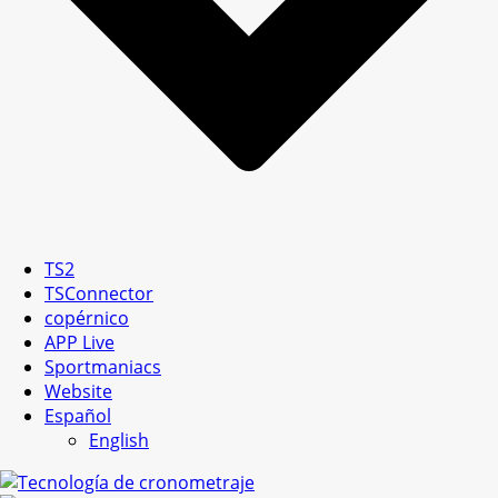
TS2
TSConnector
copérnico
APP Live
Sportmaniacs
Website
Español
English