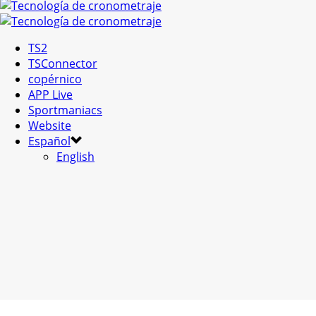
TS2
TSConnector
copérnico
APP Live
Sportmaniacs
Website
Español
English