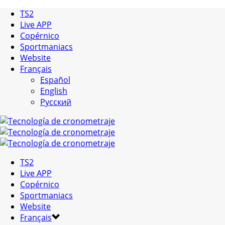
TS2
Live APP
Copérnico
Sportmaniacs
Website
Français
Español
English
Русский
TS2
Live APP
Copérnico
Sportmaniacs
Website
Français